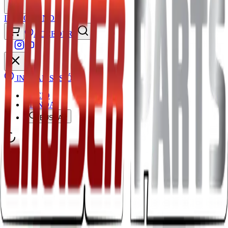
INICIO
TIENDA
ACCEDER
INICIAR SESIÓN
INICIO
TIENDA
BUSCAR