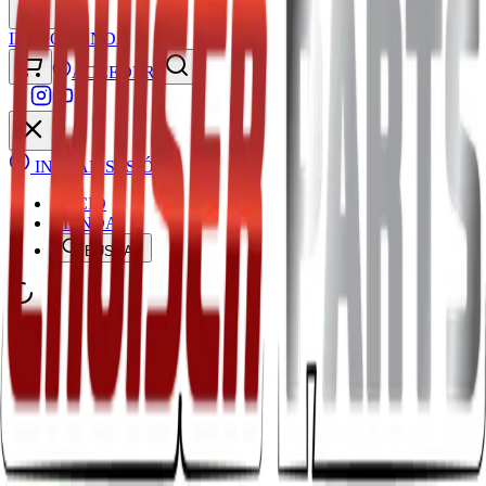
INICIO
TIENDA
ACCEDER
INICIAR SESIÓN
INICIO
TIENDA
BUSCAR