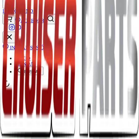
INICIO
TIENDA
ACCEDER
INICIAR SESIÓN
INICIO
TIENDA
BUSCAR