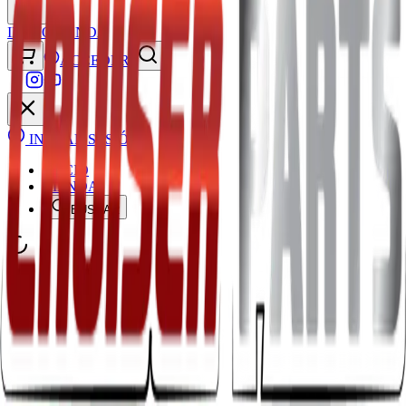
INICIO
TIENDA
ACCEDER
INICIAR SESIÓN
INICIO
TIENDA
BUSCAR