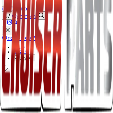
INICIO
TIENDA
ACCEDER
INICIAR SESIÓN
INICIO
TIENDA
BUSCAR