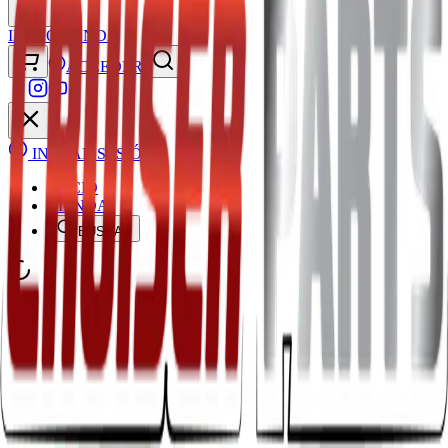
INICIO
TIENDA
ACCEDER
INICIAR SESIÓN
INICIO
TIENDA
BUSCAR