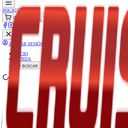
INICIO
TIENDA
ACCEDER
INICIAR SESIÓN
INICIO
TIENDA
BUSCAR