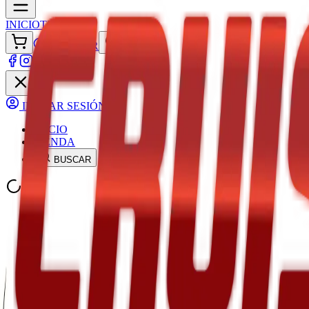
INICIO
TIENDA
ACCEDER
INICIAR SESIÓN
INICIO
TIENDA
BUSCAR