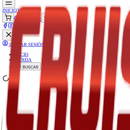
INICIO
TIENDA
ACCEDER
INICIAR SESIÓN
INICIO
TIENDA
BUSCAR