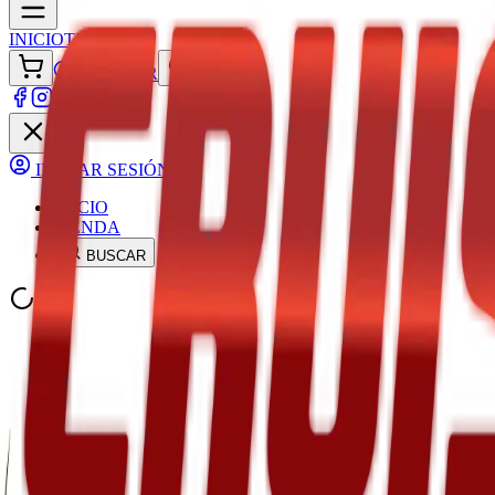
INICIO
TIENDA
ACCEDER
INICIAR SESIÓN
INICIO
TIENDA
BUSCAR