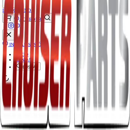
INICIO
TIENDA
ACCEDER
INICIAR SESIÓN
INICIO
TIENDA
BUSCAR