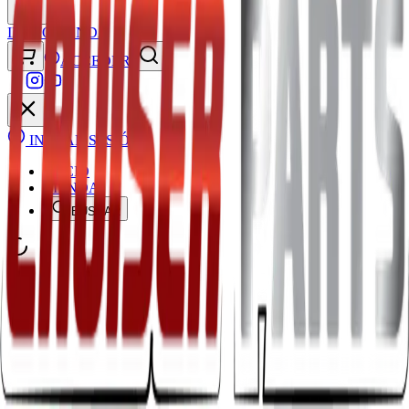
INICIO
TIENDA
ACCEDER
INICIAR SESIÓN
INICIO
TIENDA
BUSCAR