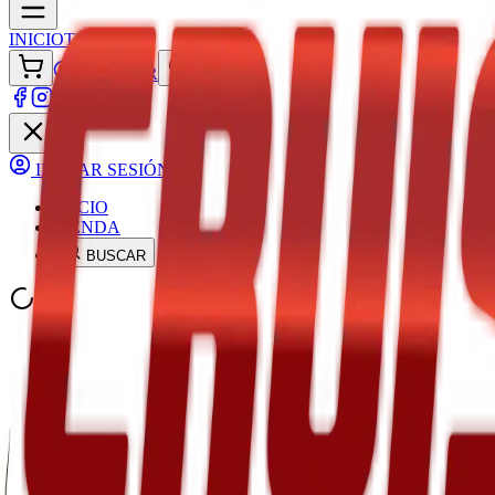
INICIO
TIENDA
ACCEDER
INICIAR SESIÓN
INICIO
TIENDA
BUSCAR